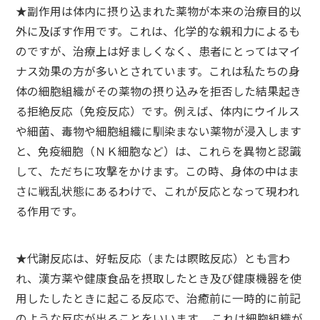
★副作用は体内に摂り込まれた薬物が本来の治療目的以
外に及ぼす作用です。これは、化学的な親和力によるも
のですが、治療上は好ましくなく、患者にとってはマイ
ナス効果の方が多いとされています。これは私たちの身
体の細胞組織がその薬物の摂り込みを拒否した結果起き
る拒絶反応（免疫反応）です。例えば、体内にウイルス
や細菌、毒物や細胞組織に馴染まない薬物が浸入します
と、免疫細胞（ＮＫ細胞など）は、これらを異物と認識
して、ただちに攻撃をかけます。この時、身体の中はま
さに戦乱状態にあるわけで、これが反応となって現われ
る作用です。
★代謝反応は、好転反応（または瞑眩反応）とも言わ
れ、漢方薬や健康食品を摂取したとき及び健康機器を使
用したしたときに起こる反応で、治癒前に一時的に前記
のような反応が出ることをいいます。 これは細胞組織が