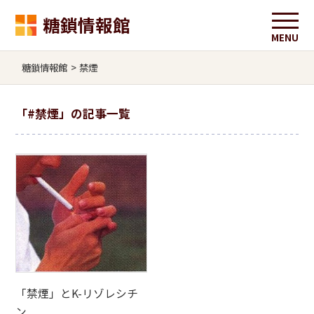
糖鎖情報館
糖鎖情報館
>
禁煙
「
#禁煙
」の記事一覧
「禁煙」とK-リゾレシチ
ン