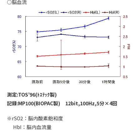
○脳血流
測定:TOS’96(ﾄｽﾃｯｸ製)
記録:MP100(BIOPAC製) 12bit,100Hz,5分×4回
※rSO2：脳内酸素飽和度
HbI：脳内血流量