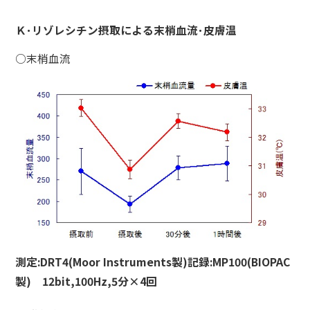
Ｋ･リゾレシチン摂取による末梢血流･皮膚温
○末梢血流
測定:DRT4(Moor Instruments製)
記録:MP100(BIOPAC
製) 12bit,100Hz,5分×4回