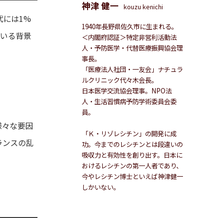
神津 健一
kouzu kenichi
代には1%
1940年長野県佐久市に生まれる。
ている背景
＜内閣府認証＞特定非営利活動法
人・予防医学・代替医療振興協会理
事長。
「医療法人社団・一友会」ナチュラ
ルクリニック代々木会長。
日本医学交流協会理事。NPO法
人・生活習慣病予防学術委員会委
員。
様々な要因
「Ｋ・リゾレシチン」の開発に成
ランスの乱
功。今までのレシチンとは段違いの
吸収力と有効性を創り出す。日本に
おけるレシチンの第一人者であり、
今やレシチン博士といえば神津健一
しかいない。