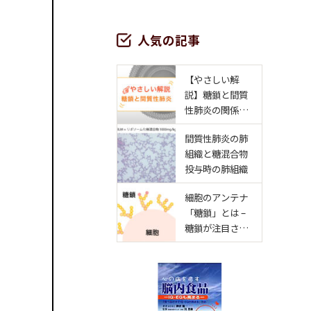
人気の記事
【やさしい解
説】糖鎖と間質
性肺炎の関係と
は？
間質性肺炎の肺
組織と糖混合物
投与時の肺組織
細胞のアンテナ
「糖鎖」とは –
糖鎖が注目され
る理由 –