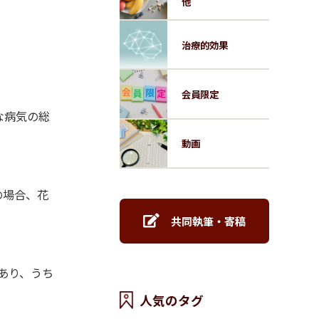
他
治療的効果
会員限定
な病気の総
動画
の場合、花
共同執筆・寄稿
あり、うち
人気のタグ