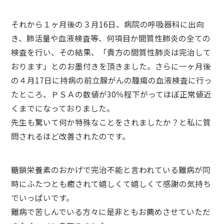
それから１ヶ月後の３月16日、病院の呼吸器科に出向
き、肺活量や血液検査等、何項目か間質性肺炎の全ての
検査を行い、その結果、「貴方の間質性肺炎は完治して
おります」とのお墨付きを頂きました。さらに一ヶ月後
の４月17日に持病の前立腺がんの腫瘍の血液検査に行っ
たところ、ＰＳＡの数値が30％程下がってほぼ正常値近
くまでになっておりました。
先生も驚いて何か特殊なことをされましたか？と私に質
問されるほど改善されたのです。
糖鎖栄養素のおかげで完治不能と言われている難病が同
時にふたつとも癒されて嬉しくて嬉しくて感謝の気持ち
でいっぱいです。
難病で苦しんでいる方々に是非ともお薦めさせていただ