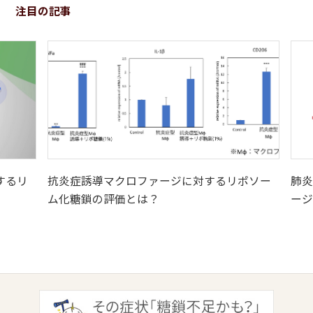
注目の記事
するリ
抗炎症誘導マクロファージに対するリポソー
肺炎
ム化糖鎖の評価とは？
ージ