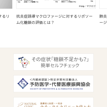
するリ
抗炎症誘導マクロファージに対するリポソー
肺炎
ム化糖鎖の評価とは？
ージ