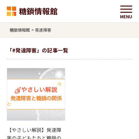
糖鎖情報館
糖鎖情報館
>
発達障害
「
#発達障害
」の記事一覧
【やさしい解説】発達障
害の子どもたちと糖鎖の