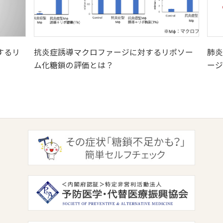
ポソー
肺炎症の抑制、間質性肺炎治療のマクロファ
【会
ージM1/M2のバランスの重要性とは？
作用